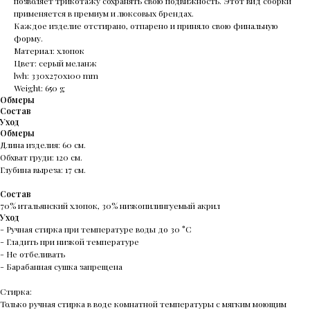
позволяет трикотажу сохранять свою подвижность. Этот вид сборки
применяется в премиум и люксовых брендах.
Каждое изделие отстирано, отпарено и приняло свою финальную
форму.
Материал: хлопок
Цвет: серый меланж
lwh: 330x270x100 mm
Weight: 650 g
Обмеры
Состав
Уход
Обмеры
Длина изделия: 60 см.
Обхват груди: 120 см.
Глубина выреза: 17 см.
Состав
70% итальянский хлопок, 30% низкопилингуемый акрил
Уход
- Ручная стирка при температуре воды до 30 °C
- Гладить при низкой температуре
- Не отбеливать
- Барабанная сушка запрещена
Стирка:
Только ручная стирка в воде комнатной температуры с мягким моющим