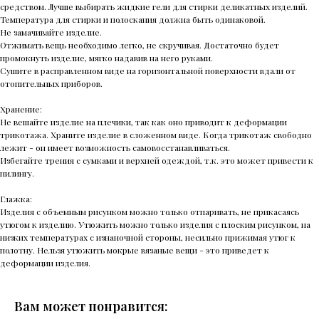
средством. Лучше выбирать жидкие гели для стирки деликатных изделий.
Температура для стирки и полоскания должна быть одинаковой.
Не замачивайте изделие.
Отжимать вещь необходимо легко, не скручивая. Достаточно будет
промокнуть изделие, мягко надавив на него руками.
Сушите в расправленном виде на горизонтальной поверхности вдали от
отопительных приборов.
Хранение:
Не вешайте изделие на плечики, так как оно приводит к деформации
трикотажа. Храните изделие в сложенном виде. Когда трикотаж свободно
лежит - он имеет возможность самовосстанавливаться.
Избегайте трения с сумками и верхней одеждой, т.к. это может привести к
пилингу.
Глажка:
Изделия с объемным рисунком можно только отпаривать, не прикасаясь
утюгом к изделию. Утюжить можно только изделия с плоским рисунком, на
низких температурах с изнаночной стороны, несильно прижимая утюг к
полотну. Нельзя утюжить мокрые вязаные вещи - это приведет к
деформации изделия.
Вам может понравится: