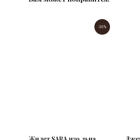
-30%
Жилет SARA изо льна
Дже