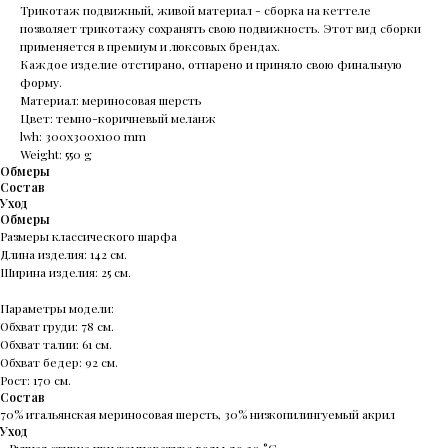
Трикотаж подвижный, живой материал - сборка на кеттеле
позволяет трикотажу сохранять свою подвижность. Этот вид сборки
применяется в премиум и люксовых брендах.
Каждое изделие отстирано, отпарено и приняло свою финальную
форму.
Материал: мериносовая шерсть
Цвет: темно-коричневый меланж
lwh: 300x300x100 mm
Weight: 550 g
Обмеры
Состав
Уход
Обмеры
Размеры классического шарфа
Длина изделия: 142 см.
Ширина изделия: 25 см.
Параметры модели:
Обхват груди: 78 см.
Обхват талии: 61 см.
Обхват бедер: 92 см.
Рост: 170 см.
Состав
70% итальянская мериносовая шерсть, 30% низкопилингуемый акрил
Уход
- Ручная стирка при температуре воды до 30 °C