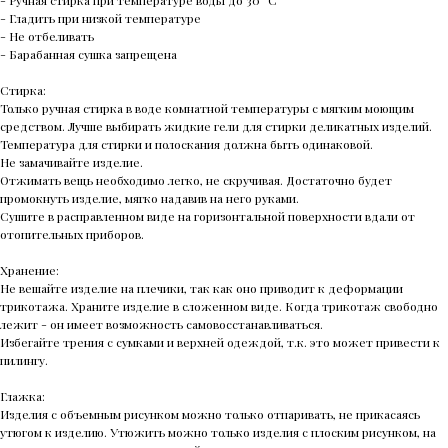
- Гладить при низкой температуре
- Не отбеливать
- Барабанная сушка запрещена
Стирка:
Только ручная стирка в воде комнатной температуры с мягким моющим
средством. Лучше выбирать жидкие гели для стирки деликатных изделий.
Температура для стирки и полоскания должна быть одинаковой.
Не замачивайте изделие.
Отжимать вещь необходимо легко, не скручивая. Достаточно будет
промокнуть изделие, мягко надавив на него руками.
Сушите в расправленном виде на горизонтальной поверхности вдали от
отопительных приборов.
Хранение:
Не вешайте изделие на плечики, так как оно приводит к деформации
трикотажа. Храните изделие в сложенном виде. Когда трикотаж свободно
лежит - он имеет возможность самовосстанавливаться.
Избегайте трения с сумками и верхней одеждой, т.к. это может привести к
пилингу.
Глажка:
Изделия с объемным рисунком можно только отпаривать, не прикасаясь
утюгом к изделию. Утюжить можно только изделия с плоским рисунком, на