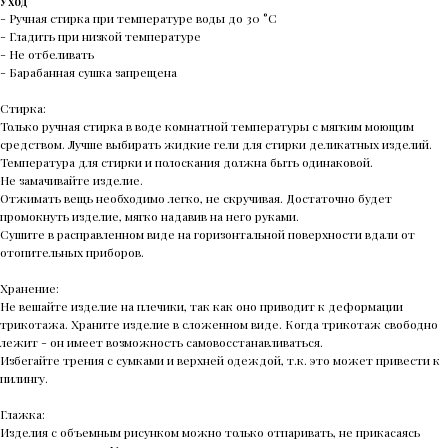
Уход
- Ручная стирка при температуре воды до 30 °C
- Гладить при низкой температуре
- Не отбеливать
- Барабанная сушка запрещена
Стирка:
Только ручная стирка в воде комнатной температуры с мягким моющим
средством. Лучше выбирать жидкие гели для стирки деликатных изделий.
Температура для стирки и полоскания должна быть одинаковой.
Не замачивайте изделие.
Отжимать вещь необходимо легко, не скручивая. Достаточно будет
промокнуть изделие, мягко надавив на него руками.
Сушите в расправленном виде на горизонтальной поверхности вдали от
отопительных приборов.
Хранение:
Не вешайте изделие на плечики, так как оно приводит к деформации
трикотажа. Храните изделие в сложенном виде. Когда трикотаж свободно
лежит - он имеет возможность самовосстанавливаться.
Избегайте трения с сумками и верхней одеждой, т.к. это может привести к
пилингу.
Глажка:
Изделия с объемным рисунком можно только отпаривать, не прикасаясь