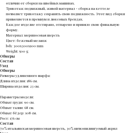
отличии от сборки на швейных машинах.
Трикотаж подвижный, живой материал - сборка на кеттеле
позволяет трикотажу сохранять свою подвижность. Этот вид сборки
применяется в премиум и люксовых брендах.
Каждое изделие отстирано, отпарено и приняло свою финальную
форму.
Материал: мериносовая шерсть
Цвет: бежевый меланж
lwh: 300x300x100 mm
Weight: 500 g
Обмеры
Состав
Уход
Обмеры
Размеры удлиненного шарфа:
Длина изделия: 186 см.
Ширина изделия: 23 см.
Параметры модели:
Обхват груди: 90 см.
Обхват талии: 68 см.
Обхват бёдер: 108 см.
Рост: 176 см
Состав
70% итальянская мериносовая шерсть, 30% низкопилингуемый акрил