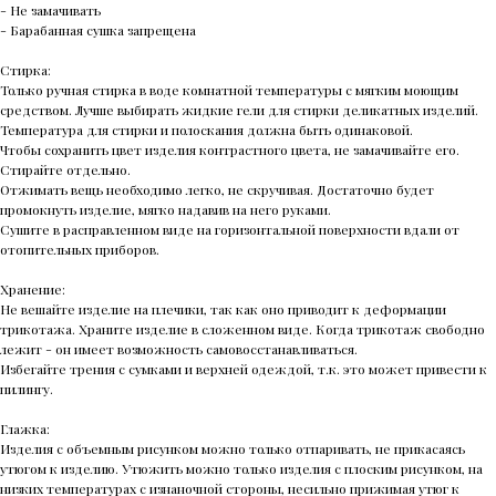
- Не замачивать
- Барабанная сушка запрещена
Стирка:
Только ручная стирка в воде комнатной температуры с мягким моющим
средством. Лучше выбирать жидкие гели для стирки деликатных изделий.
Температура для стирки и полоскания должна быть одинаковой.
Чтобы сохранить цвет изделия контрастного цвета, не замачивайте его.
Стирайте отдельно.
Отжимать вещь необходимо легко, не скручивая. Достаточно будет
промокнуть изделие, мягко надавив на него руками.
Сушите в расправленном виде на горизонтальной поверхности вдали от
отопительных приборов.
Хранение:
Не вешайте изделие на плечики, так как оно приводит к деформации
трикотажа. Храните изделие в сложенном виде. Когда трикотаж свободно
лежит - он имеет возможность самовосстанавливаться.
Избегайте трения с сумками и верхней одеждой, т.к. это может привести к
пилингу.
Глажка:
Изделия с объемным рисунком можно только отпаривать, не прикасаясь
утюгом к изделию. Утюжить можно только изделия с плоским рисунком, на
низких температурах с изнаночной стороны, несильно прижимая утюг к