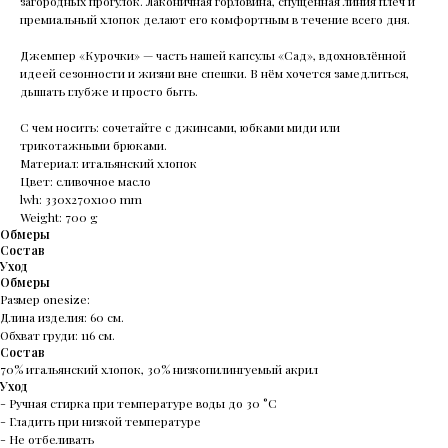
загородных прогулок. Лаконичная горловина, спущенная линия плеч и
премиальный хлопок делают его комфортным в течение всего дня.
Джемпер «Курочки» — часть нашей капсулы «Сад», вдохновлённой
идеей сезонности и жизни вне спешки. В нём хочется замедлиться,
дышать глубже и просто быть.
С чем носить: сочетайте с джинсами, юбками миди или
трикотажными брюками.
Материал: итальянский хлопок
Цвет: сливочное масло
lwh: 330x270x100 mm
Weight: 700 g
Обмеры
Состав
Уход
Обмеры
Размер onesize:
Длина изделия: 60 см.
Обхват груди: 116 см.
Состав
70% итальянский хлопок, 30% низкопилингуемый акрил
Уход
- Ручная стирка при температуре воды до 30 °C
- Гладить при низкой температуре
- Не отбеливать