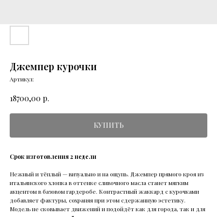
Джемпер курочки
Артикул:
р.
18700,00
КУПИТЬ
Срок изготовления 2 недели
Нежный и тёплый — визуально и на ощупь. Джемпер прямого кроя из
итальянского хлопка в оттенке сливочного масла станет мягким
акцентом в базовом гардеробе. Контрастный жаккард с курочками
добавляет фактуры, сохраняя при этом сдержанную эстетику.
Модель не сковывает движений и подойдёт как для города, так и для