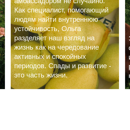
амбассадором не случайно.
Как специалист, помогающий
людям найти внутреннюю
устойчивость, Ольга
разделяет наш взгляд на
жизнь как на чередование
активных и спокойных
периодов. Спады и развитие -
это часть жизни.