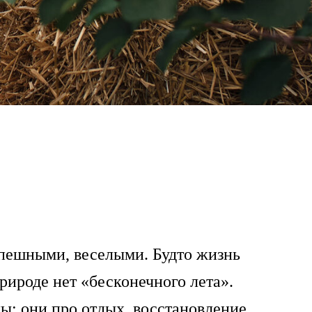
спешными, веселыми. Будто жизнь
рироде нет «бесконечного лета».
ны: они про отдых, восстановление