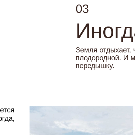
03
Иногд
Земля отдыхает, 
плодородной. И м
передышку.
чется
огда,