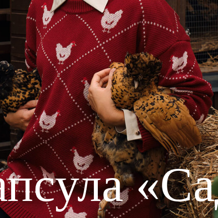
апсула «Са