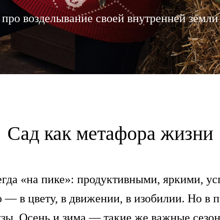
про возделывание своей внутренней земли
Сад как метафора жизни
гда «на пике»: продуктивными, яркими, у
 — в цвету, в движении, в изобилии. Но в п
аузы. Осень и зима — такие же важные сезо