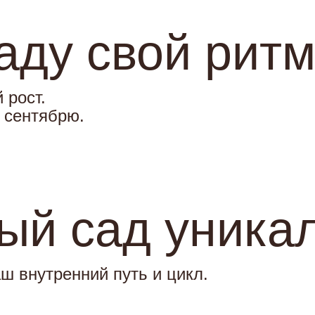
аду свой рит
 рост.
к сентябрю.
ый сад уника
аш внутренний путь и цикл.