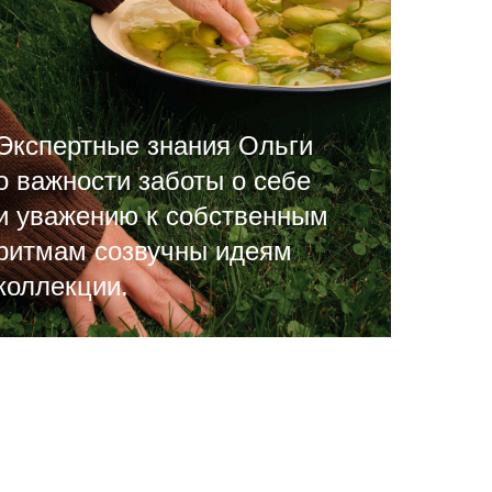
Экспертные знания Ольги
о важности заботы о себе
и уважению к собственным
ритмам созвучны идеям
коллекции.