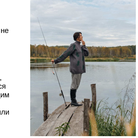
 не
,
ся
дим
шли